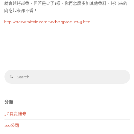
就會越烤越香，但若是少了1樣，你再怎麼多加其他香料，烤出來的
肉吃起來都不香！
http://www.taicein.com.tw/bbqproduct-9.html
Se
Search
fo
分類
3C買賣維修
seo公司