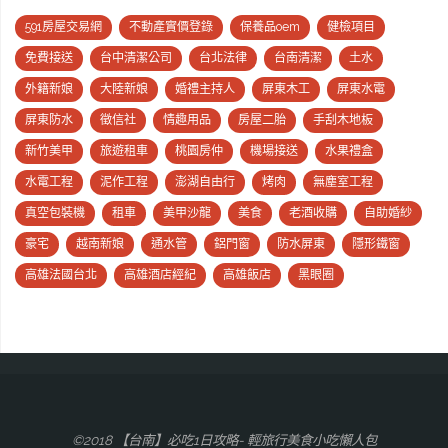
591房屋交易網
不動產實價登錄
保養品oem
健檢項目
免費接送
台中清潔公司
台北法律
台南清潔
土水
外籍新娘
大陸新娘
婚禮主持人
屏東木工
屏東水電
屏東防水
徵信社
情趣用品
房屋二胎
手刮木地板
新竹美甲
旅遊租車
桃園房仲
機場接送
水果禮盒
水電工程
泥作工程
澎湖自由行
烤肉
無塵室工程
真空包裝機
租車
美甲沙龍
美食
老酒收購
自助婚紗
豪宅
越南新娘
通水管
鋁門窗
防水屏東
隱形鐵窗
高雄法國台北
高雄酒店經紀
高雄飯店
黑眼圈
©2018 【台南】必吃1日攻略- 輕旅行美食小吃懶人包