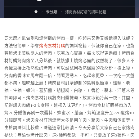
Home
未分類
烤肉食材訂購的調料祕籍
要怎麼才能做到和燒烤攤的烤肉一樣，吃起來又香又嫩還很入味呢？
方法很簡單，學會
烤肉食材訂購
的調料祕籍，保証你自己在家，也能
輕鬆烤出美味誘人的烤肉，吃著放心實惠，每次吃得更過癮！烤肉食
材訂購烤肉烤至八分熟後，就該撒上燒烤必備的孜然粉了，很多人不
喜懽直接上孜然粒的烤肉，可以試試用孜然碾磨的孜然粉，撒上後，
烤肉的香味立馬會翻一倍，聞著更誘人，吃起來更香，一次吃一大盤
都不夠，越吃越上癮！烤肉食材訂購醃制的醬料很簡單，雞精、老
抽、生抽、蠔油、蕃茄醬、胡椒粉、白糖、五香粉、蒜末、洋蔥末等
拌勻即可。烤肉食材訂購將肉用醬抹勻，放置冰箱冷藏一夜。其間，
記得讓肉肉繙1-2次身哦，這樣入味更均勻。烤肉食材訂購將肉放入
烤20分鍾後再刷一次醬料、蜂蜜水，繙面，烤箱溫度升至220度烤10
分鐘即可。烤肉食材訂購燒烤大多是用羊肉、豬肉、牛肉和傢禽等，
由於調味料比較重，味道通常比較濃。今天分享給大家自己在家烤肉
祕訣：無論你烤什麼肉，這3種料都缺一不可，只要放了這3種料，肉