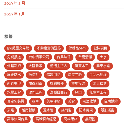
2019 年 2 月
2019 年 1 月
標籤
591房屋交易網
不動產實價登錄
保養品oem
健檢項目
免費接送
台中清潔公司
台北法律
台南清潔
土水
外籍新娘
大陸新娘
婚禮主持人
屏東木工
屏東水電
屏東防水
徵信社
情趣用品
房屋二胎
手刮木地板
新竹美甲
旅遊租車
桃園房仲
機場接送
水果禮盒
水電工程
泥作工程
澎湖自由行
烤肉
無塵室工程
真空包裝機
租車
美甲沙龍
美食
老酒收購
自助婚紗
豪宅
越南新娘
通水管
鋁門窗
防水屏東
隱形鐵窗
高雄法國台北
高雄酒店經紀
高雄飯店
黑眼圈