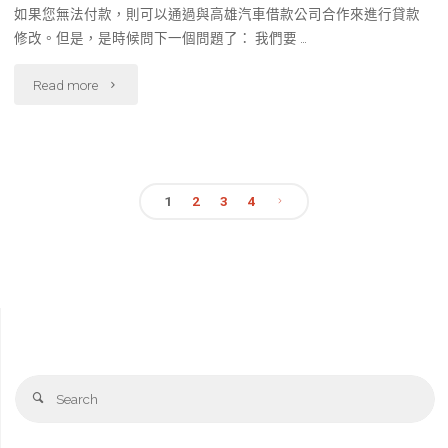
如果您無法付款，則可以通過與高雄汽車借款公司合作來進行貸款
修改。但是，是時候問下一個問題了： 我們要 …
"小
Read more
資
企
1
2
3
4
業
文
都
章
適
用
分
｜
頁
Se
Search
低
fo
利