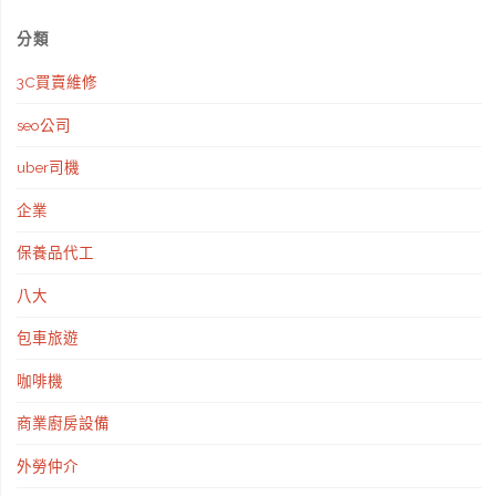
率
分類
3C買賣維修
借
seo公司
錢
uber司機
｜
企業
彈
保養品代工
性
八大
大"
包車旅遊
咖啡機
商業廚房設備
外勞仲介