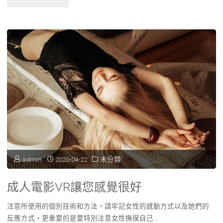
佳
服
雄
手
務
當
術
｜
舖，
時
項
10
機
目
分
告
說
鐘
訴
明
迅
你"
｜
速
admin
2020-04-22
未分類
收
放
成人電影VR讓您感覺很好
費
款
注意所使用的個別技術和方法。請牢記女性的感動方式以及她們的
行
審
反應方式，更重要的是要特別注意女性撫摸自己 …