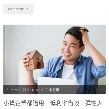
情"
核
"成
Read more
快
人
速
電
方
影
便。"
VR
讓
您
感
覺
admin
2020-04-22
未分類
很
小資企業都適用｜低利率借錢｜彈性大
好"