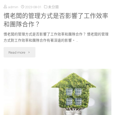
見
admin
2023-08-01
未分類
iPhone
原
慣老闆的管理方式是否影響了工作效率
無
因
和團隊合作？
法
解
慣老闆的管理方式是否影響了工作效率和團隊合作？ 慣老闆的管理
充
方式對工作效率和團隊合作有著深遠的影響。 …
析
電，
"慣
Read more
與
應
老
如
該
闆
何
怎
的
避
麼
管
免
解
理
再
決？"
方
次