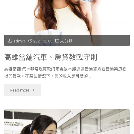
錢
團
必
隊
看
合
借
admin
2021-02-08
未分類
作？"
錢
高雄當舖汽車、房貸教戰守則
攻
高雄當舖 汽車非常規貸款的定義是不能通過普通貸方或普通渠道獲
略"
得的貸款。在某些情況下，您的收入是可變的 …
"高
Read more
雄
當
舖