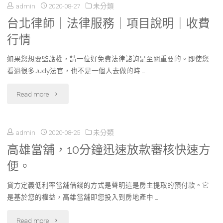
admin
2020-08-27
未分類
障」
台北律師｜法律服務｜項目說明｜收費
不
行情
可
如果您想要監護權，請一位好免費法律諮詢是至關重要的。即使您
逆！
看過很多Judy法官，也不是一個人去做的時 …
4
"台
Read more
招
北
減
admin
2020-08-25
未分類
律
緩
高雄當舖，10分鐘迅速放款審核快速方
師
便。
術
｜
及
貸方定義低利率當舖借錢的方式是聲明這是房主提取的預付款。它
法
是基於您的權益，高雄當舖即您投入到房地產中 …
最
律
"高
Read more