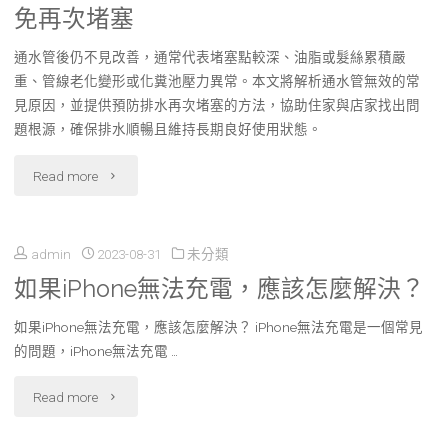
免再次堵塞
通水管後仍不見改善，通常代表堵塞點較深、油脂或髮絲累積嚴
重、管線老化變形或化糞池壓力異常。本文將解析通水管無效的常
見原因，並提供預防排水再次堵塞的方法，協助住家與店家找出問
題根源，確保排水順暢且維持長期良好使用狀態。
"通
Read more
水
admin
2023-08-31
未分類
管
如果iPhone無法充電，應該怎麼解決？
不
如果iPhone無法充電，應該怎麼解決？ iPhone無法充電是一個常見
見
的問題，iPhone無法充電 …
效？
"如
Read more
常
果