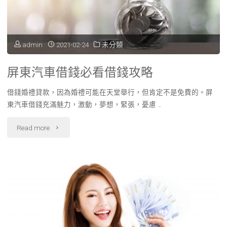
式
堵
是
塞"
admin
2021-02-24
未分類
否
屏東汽車借錢必看借錢攻略
影
借錢婚禮貸款，因為婚禮可能在天堂舉行，但肯定不是免費的。屏
響
東汽車借錢充滿魅力，激動，夢想，緊張，憂慮 …
了
"屏
Read more
工
東
作
汽
效
車
率
借
和