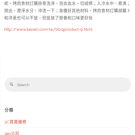
呢。烤肉食材訂購排骨洗淨，泡去血水，切成條；入冷水中，煮沸；
撈出，瀝淨水分，沖洗一下；准備好其他材料。烤肉食材訂購胡蘿卜
和洋蔥也可以不放，但是放了營養和口味更好些
http://www.taicein.com.tw/bbqproduct-9.html
Se
Search
fo
分類
3C買賣維修
seo公司