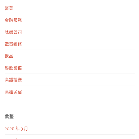
醫美
金融服務
除蟲公司
電器維修
飲品
餐飲設備
高鐵接送
高雄民宿
彙整
2026 年 3 月