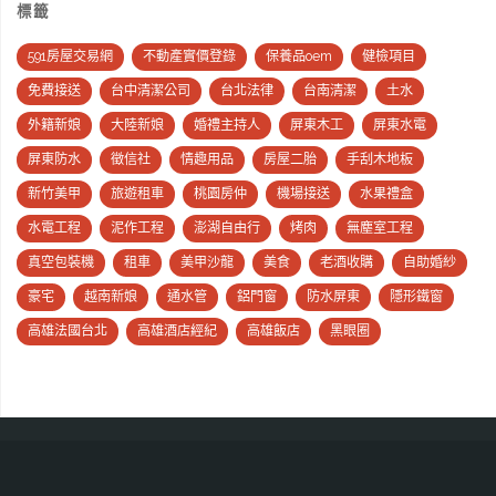
標籤
591房屋交易網
不動產實價登錄
保養品oem
健檢項目
免費接送
台中清潔公司
台北法律
台南清潔
土水
外籍新娘
大陸新娘
婚禮主持人
屏東木工
屏東水電
屏東防水
徵信社
情趣用品
房屋二胎
手刮木地板
新竹美甲
旅遊租車
桃園房仲
機場接送
水果禮盒
水電工程
泥作工程
澎湖自由行
烤肉
無塵室工程
真空包裝機
租車
美甲沙龍
美食
老酒收購
自助婚紗
豪宅
越南新娘
通水管
鋁門窗
防水屏東
隱形鐵窗
高雄法國台北
高雄酒店經紀
高雄飯店
黑眼圈