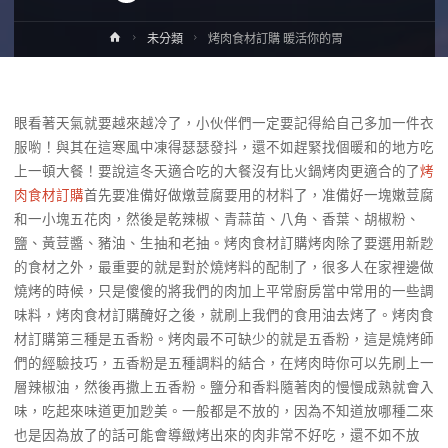
Home
未分類
烤肉食材訂購 暖活你的胃
眼看著天氣就要越來越冷了，小伙伴們一定要記得給自己多加一件衣
服喲！與其在這寒風中凍得瑟瑟發抖，還不如趕緊找個暖和的地方吃
上一頓大餐！要說這冬天適合吃的大餐沒有比火鍋烤肉更適合的了
烤
肉食材訂購
首先要准備好做燉荳腐要用的材料了，准備好一塊嫩荳腐
和一小塊五花肉，然後是乾辣椒、青蒜苗、八角、香葉、胡椒粉、
鹽、黃荳醬、豬油、生抽和老抽。烤肉食材訂購烤肉除了要選用新尟
的食材之外，最重要的就是對於燒烤料的配制了，很多人在家裡邊做
燒烤的時候，只是傻傻的將我們的肉加上平常廚房當中常用的一些調
味料，烤肉食材訂購醃好之後，就刷上我們的食用油去烤了。烤肉食
材訂購第三種是五香粉。烤肉最不可缺少的就是五香粉，這是燒烤師
們的經驗技巧，五香粉是五種調料的結合，在烤肉時你可以先刷上一
層辣椒油，然後再撒上五香粉。鹽分和香料隨著肉的慢慢成熟就會入
味，吃起來味道更加尟美。一般都是不放的，因為不知道放哪種二來
也是因為放了的話可能會導緻烤出來的肉非常不好吃，還不如不放