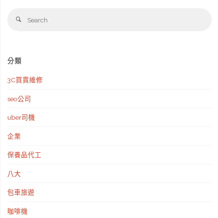
Se
Search
fo
分類
3C買賣維修
seo公司
uber司機
企業
保養品代工
八大
包車旅遊
咖啡機