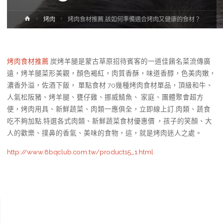
Home
烤肉
烤肉食材推薦,該如何準備適合烤肉又健康的食材？
烤肉食材推薦
炭烤羊腿是蒙古草原招待賓客的一道佳餚名菜流傳廣
遠，烤羊腿菜形美觀，顏色褐紅，肉質香酥，味道香醇，色美肉嫩，
濃香外溢，佐酒下飯， 單點食材 70幾種烤肉食材單品，頂級和牛、
人氣松阪豬、烤羊腿、甕仔雞、挪威鯖魚、 家庭、團體聚會超方
便，烤肉用具、新鮮蔬菜、肉類一應俱全，立即線上訂,肉類、蔬食
吃不夠加點,特選各式肉類、新鮮蔬菜食材優惠價 ，孩子的笑顏、大
人的歡樂、撲鼻的香氣、美味的食物，這，就是烤肉迷人之處。
http://www.8bqclub.com.tw/products5_1.html