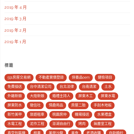
2019 年 4 月
2019 年 3 月
2019 年 2 月
2019 年 1 月
標籤
591房屋交易網
不動產實價登錄
保養品oem
健檢項目
免費接送
台中清潔公司
台北法律
台南清潔
土水
外籍新娘
大陸新娘
婚禮主持人
屏東木工
屏東水電
屏東防水
徵信社
情趣用品
房屋二胎
手刮木地板
新竹美甲
旅遊租車
桃園房仲
機場接送
水果禮盒
水電工程
泥作工程
澎湖自由行
烤肉
無塵室工程
真空包裝機
租車
美甲沙龍
美食
老酒收購
自助婚紗