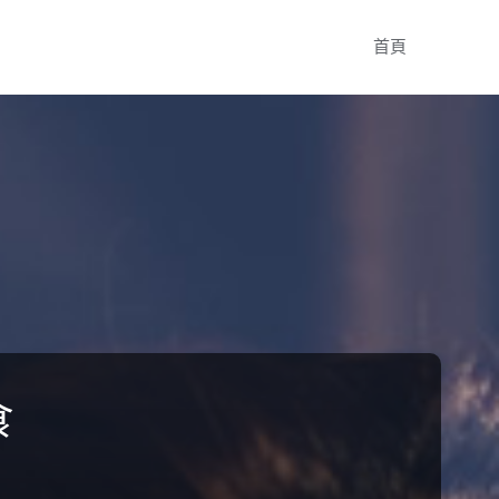
Skip
首頁
to
content
食