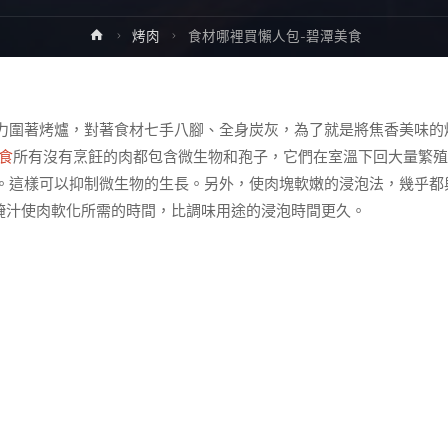
Home
烤肉
食材哪裡買懶人包-碧潭美食
力圍著烤爐，對著食材七手八腳、全身炭灰，為了就是將焦香美味的
食
所有沒有烹飪的肉都包含微生物和孢子，它們在室溫下回大量繁殖
。這樣可以抑制微生物的生長。另外，使肉塊軟嫩的浸泡法，幾乎都
性醃汁使肉軟化所需的時間，比調味用途的浸泡時間更久。