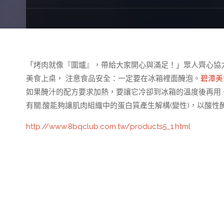
「烤肉就像『圍爐』，帶給大家開心與滿足！」眾人齊心協
美食上桌， 注意食品安全：一定要在冰箱裡面醃泡。
碧潭美
如果醃汁的配方要求加熱，要讓它冷卻到冰箱的溫度後再用
有關;酸能夠讓肌肉組織中的蛋白質產生解構(變性)，以酸
http://www.8bqclub.com.tw/products5_1.html