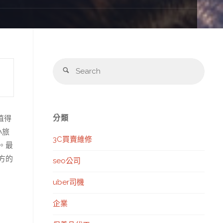
Sear
Search
for:
分類
值得
小旅
3C買賣維修
。最
方的
seo公司
uber司機
企業