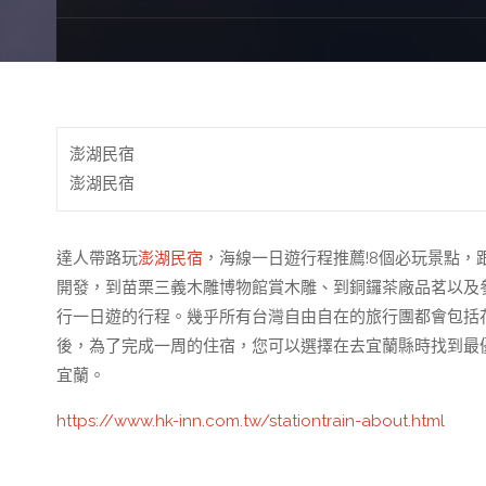
澎湖民宿
澎湖民宿
達人帶路玩
澎湖民宿
，海線一日遊行程推薦!8個必玩景點
開發，到苗栗三義木雕博物館賞木雕、到銅鑼茶廠品茗以及參
行一日遊的行程。幾乎所有台灣自由自在的旅行團都會包括
後，為了完成一周的住宿，您可以選擇在去宜蘭縣時找到最
宜蘭。
https://www.hk-inn.com.tw/stationtrain-about.html