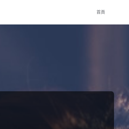
Skip
首頁
to
content