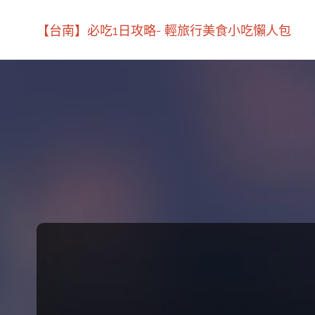
【台南】必吃1日攻略- 輕旅行美食小吃懶人包