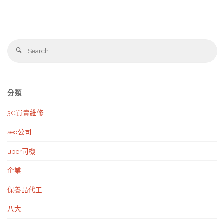
Se
Search
fo
分類
3C買賣維修
seo公司
uber司機
企業
保養品代工
八大