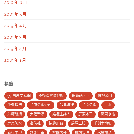
2019 年 6 月
2019 年 5 月
2019 年 4 月
2019 年 3 月
2019 年 2 月
2019 年 1 月
標籤
591房屋交易網
不動產實價登錄
保養品oem
健檢項目
免費接送
台中清潔公司
台北法律
台南清潔
土水
外籍新娘
大陸新娘
婚禮主持人
屏東木工
屏東水電
屏東防水
徵信社
情趣用品
房屋二胎
手刮木地板
新竹美甲
旅遊租車
桃園房仲
機場接送
水果禮盒