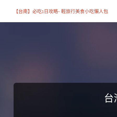
【台南】必吃1日攻略- 輕旅行美食小吃懶人包
台