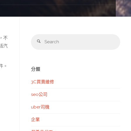
Sear
，不
Search
for:
括汽
件。
分類
3C買賣維修
seo公司
uber司機
企業