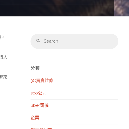
Sear
黑。
Search
for:
睛人
分類
起來
3C買賣維修
seo公司
uber司機
企業