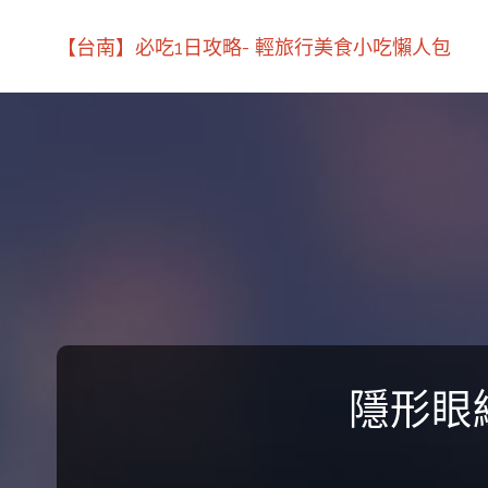
【台南】必吃1日攻略- 輕旅行美食小吃懶人包
隱形眼