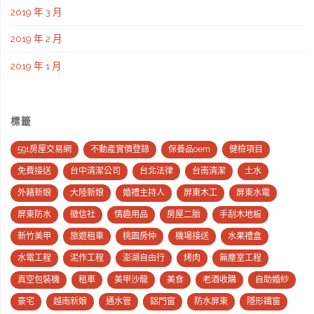
2019 年 3 月
2019 年 2 月
2019 年 1 月
標籤
591房屋交易網
不動產實價登錄
保養品oem
健檢項目
免費接送
台中清潔公司
台北法律
台南清潔
土水
外籍新娘
大陸新娘
婚禮主持人
屏東木工
屏東水電
屏東防水
徵信社
情趣用品
房屋二胎
手刮木地板
新竹美甲
旅遊租車
桃園房仲
機場接送
水果禮盒
水電工程
泥作工程
澎湖自由行
烤肉
無塵室工程
真空包裝機
租車
美甲沙龍
美食
老酒收購
自助婚紗
豪宅
越南新娘
通水管
鋁門窗
防水屏東
隱形鐵窗