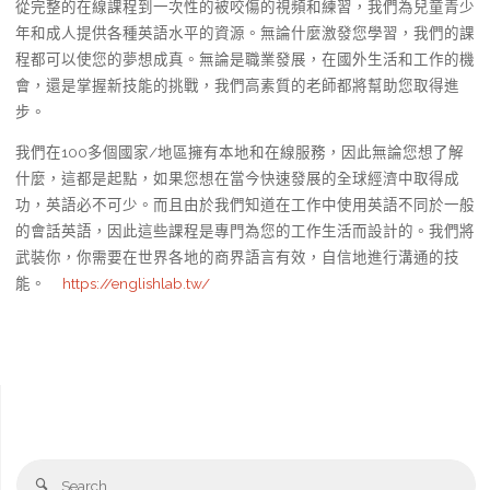
從完整的在線課程到一次性的被咬傷的視頻和練習，我們為兒童青少
年和成人提供各種英語水平的資源。無論什麼激發您學習，我們的課
程都可以使您的夢想成真。無論是職業發展，在國外生活和工作的機
會，還是掌握新技能的挑戰，我們高素質的老師都將幫助您取得進
步。
我們在100多個國家/地區擁有本地和在線服務，因此無論您想了解
什麼，這都是起點，如果您想在當今快速發展的全球經濟中取得成
功，英語必不可少。而且由於我們知道在工作中使用英語不同於一般
的會話英語，因此這些課程是專門為您的工作生活而設計的。我們將
武裝你，你需要在世界各地的商界語言有效，自信地進行溝通的技
能。
https://englishlab.tw/
Se
Search