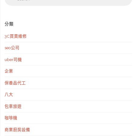
fo
分類
3C買賣維修
seo公司
uber司機
企業
保養品代工
八大
包車旅遊
咖啡機
商業廚房設備