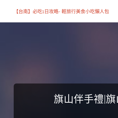
【台南】必吃1日攻略- 輕旅行美食小吃懶人包
旗山伴手禮|旗