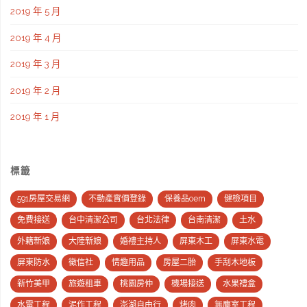
2019 年 5 月
2019 年 4 月
2019 年 3 月
2019 年 2 月
2019 年 1 月
標籤
591房屋交易網
不動產實價登錄
保養品oem
健檢項目
免費接送
台中清潔公司
台北法律
台南清潔
土水
外籍新娘
大陸新娘
婚禮主持人
屏東木工
屏東水電
屏東防水
徵信社
情趣用品
房屋二胎
手刮木地板
新竹美甲
旅遊租車
桃園房仲
機場接送
水果禮盒
水電工程
泥作工程
澎湖自由行
烤肉
無塵室工程