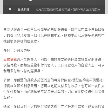
Home
金融服務
利用支票借錢創造空間資金，這5招各大企業超愛用
支票兌現處是一個車站或簡單的自助服務機，您可以在其中自動以很
少的費用兌現支票。您可以在購物中心，購物中心以及許多便利店中
找到很多這樣的信息處。
多付，少付和更多
支票借錢
適用於許多人，例如：由於需要通過佣金或獎金定期獲得一
次性付款，而想要重複多付的個人；具有可變收入的自僱人士，可以
利用多付和少付的選擇權。
多付：即償還的貸款多於您同意的每月保險金-使您能夠及早償還抵
押貸款並節省利息費用。您可以定期支付多付款項，也可以一次性支
付多付款項。由於利息通常是每天計算的，因此直接從債務中扣除這
筆錢。
通常，在已支付一定的多付款額之後，才允許少付款項（即償還的貸