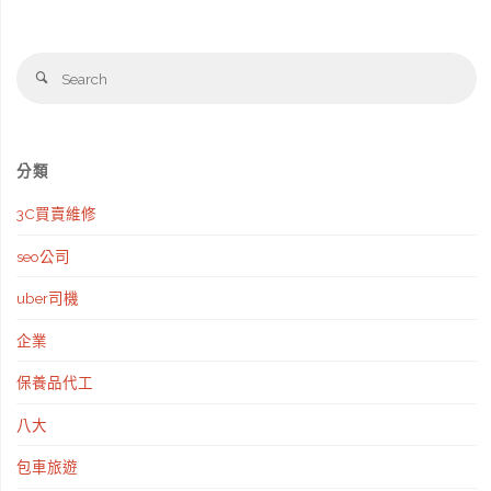
Se
Search
fo
分類
3C買賣維修
seo公司
uber司機
企業
保養品代工
八大
包車旅遊