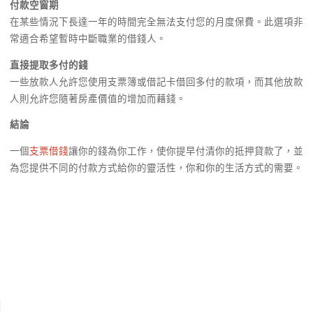
付款空窗期
在某些情況下長達一年的時間完全無法支付您的月度保費。此選項非
常適合希望暫時中斷職業的借錢人。
直接提取多付的錢
一些放款人允許您使用支票簿或借記卡借回多付的款項，而其他放款
人則允許您隨著房產價值的增加而藉錢。
結論
一個
支票借錢
讓你的錢為你工作，使你提早付清你的抵押貸款了，並
為您提供不同的付款方式給你的靈活性，你和你的生活方式的需要。