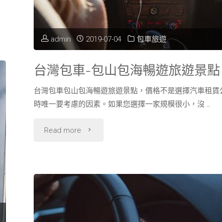
士
好
admin
2019-07-04
包車旅遊
派
台灣包車-包山包海暢遊旅遊景點
頭！"
台灣包車包山包海暢遊旅遊景點，價格不是選擇汽車租賃
時唯一要考慮的因素。如果您選擇一家規模很小，沒 …
"台
Read more
灣
包
車-
包