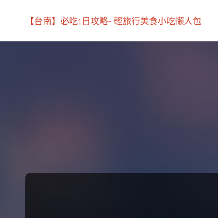
【台南】必吃1日攻略- 輕旅行美食小吃懶人包