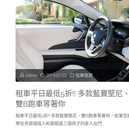
園
租
車
公
司，
你
admin
2019-07-22
包車旅遊
應
租車平日最低5折!! 多款藍寶堅尼
該
雙B跑車等著你
注
租車平日最低5折!! 多款藍寶堅尼、雙B跑車等著你，如果您
意
帶包含兩個成人和兩個或三個孩子的家人出門 …