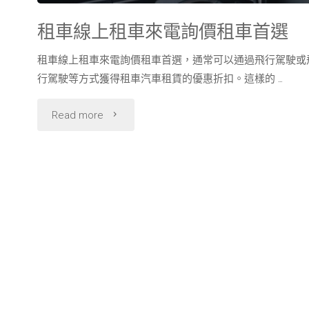
藍
租車線上租車來電詢價租車首選
寶
租車線上租車來電詢價租車首選，通常可以通過飛行駕駛或
行駕駛等方式獲得租車汽車租賃的優惠折扣。這樣的 …
堅
"租
Read more
尼、
車
雙
線
B
上
跑
租
車
車
等
來
著