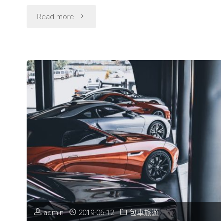
關
"租
Read more
於
車
租
平
車
日
的
最
保
低
險
5
問
折!!
題！"
多
admin
2019-06-12
包車旅遊
款