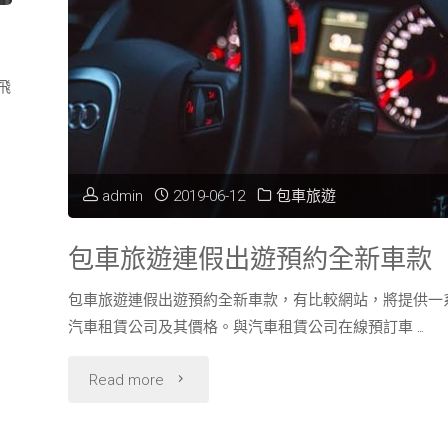
山
包
飛
海
暢
admin
2019-06-12
包車旅遊
遊
包車旅遊連假出遊預約全新車款
旅
包車旅遊連假出遊預約全新車款，有比較網站，將提供一
遊
汽車租賃公司及其價格。與汽車租賃公司在線預訂車 …
景
"包
Read more
點"
車