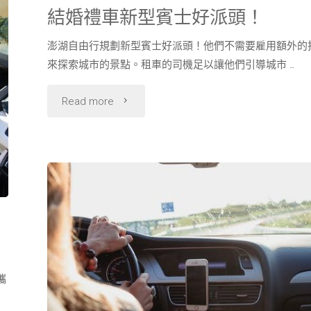
結婚禮車新型賓士好派頭！
澎湖自由行規劃新型賓士好派頭！他們不需要雇用額外的
來探索城市的景點。租車的司機足以讓他們引導城市 …
"結
Read more
婚
禮
車
、
新
型
攜
賓