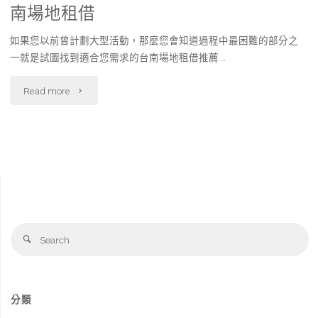
南場地租借
如果您以前曾計劃大型活動，那麼您會知道過程中最困難的部分之
一就是試圖找到適合您需求的台南場地租借推薦 …
"【台
Read more
南
場
地
租
Se
借】
Search
fo
台
南
分類
會