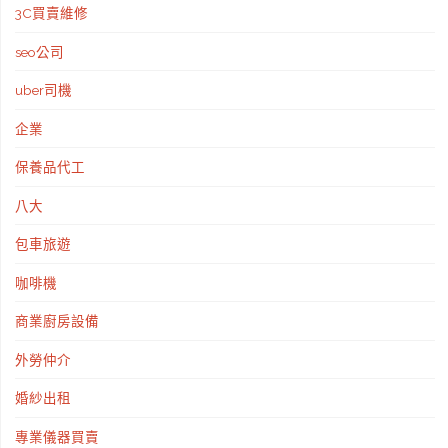
3C買賣維修
議
seo公司
室
uber司機
租
企業
借、
保養品代工
台
八大
南
包車旅遊
場
咖啡機
地
商業廚房設備
租
外勞仲介
借"
婚紗出租
專業儀器買賣