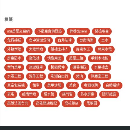
標籤
591房屋交易網
不動產實價登錄
保養品oem
健檢項目
免費接送
台中清潔公司
台北法律
台南清潔
土水
外籍新娘
大陸新娘
婚禮主持人
屏東木工
屏東水電
屏東防水
徵信社
情趣用品
房屋二胎
手刮木地板
新竹美甲
旅遊租車
桃園房仲
機場接送
水果禮盒
水電工程
泥作工程
澎湖自由行
烤肉
無塵室工程
真空包裝機
租車
美甲沙龍
美食
老酒收購
自助婚紗
豪宅
越南新娘
通水管
鋁門窗
防水屏東
隱形鐵窗
高雄法國台北
高雄酒店經紀
高雄飯店
黑眼圈