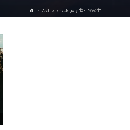
Home
Archive for category "機車零配件"