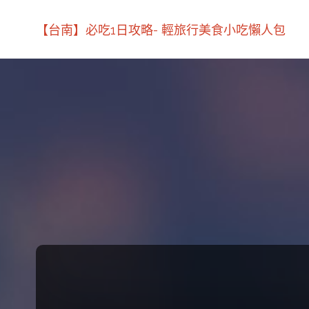
【台南】必吃1日攻略- 輕旅行美食小吃懶人包