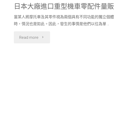
日本大廠進口重型機車零配件量販
當某人將摩托車及其零件視為兩個具有不同功能的獨立個體
時，情況也是如此。因此，發生的事情是他們以位為單 …
"日
Read more
本
大
廠
進
口
重