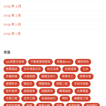
2019 年 4 月
2019 年 3 月
2019 年 2 月
2019 年 1 月
標籤
591房屋交易網
不動產實價登錄
保養品oem
健檢項目
免費接送
台中清潔公司
台北法律
台南清潔
土水
外籍新娘
大陸新娘
婚禮主持人
屏東木工
屏東水電
屏東防水
徵信社
情趣用品
房屋二胎
手刮木地板
新竹美甲
旅遊租車
桃園房仲
機場接送
水果禮盒
水電工程
泥作工程
澎湖自由行
烤肉
無塵室工程
真空包裝機
租車
美甲沙龍
美食
老酒收購
自助婚紗