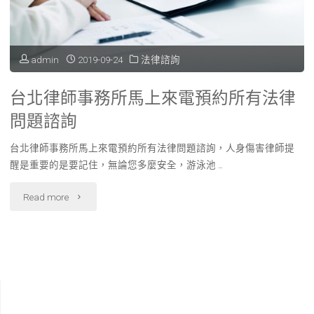
母
需
admin
2019-09-24
法律諮詢
要
台北律師事務所馬上來電預約所有法律
準
問題諮詢
備
台北律師事務所馬上來電預約所有法律問題諮詢，人身傷害律師提
哪
醒是重要的是要記住，無論您多麼安全，游泳池 …
些
"台
Read more
證
北
據
律
與
師
實
事