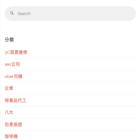
務
Se
務
Search
fo
舉
所
證
馬
分類
重
上
3C買賣維修
點"
來
seo公司
電
uber司機
預
企業
約
保養品代工
所
八大
有
包車旅遊
法
咖啡機