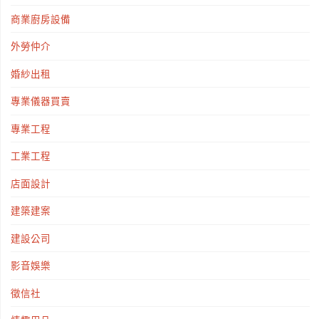
律
商業廚房設備
問
外勞仲介
題
婚紗出租
專業儀器買賣
諮
專業工程
詢"
工業工程
店面設計
建築建案
建設公司
影音娛樂
徵信社