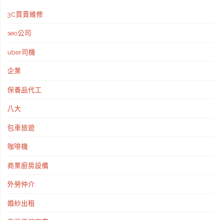
也
3C買賣維修
可
seo公司
以
uber司機
探
企業
索
保養品代工
海
八大
洋"
包車旅遊
咖啡機
商業廚房設備
外勞仲介
婚紗出租