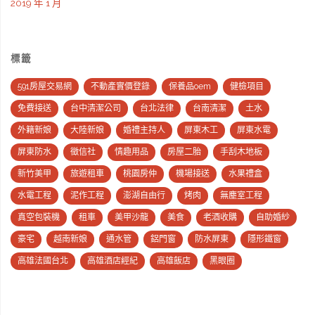
2019 年 1 月
標籤
591房屋交易網
不動產實價登錄
保養品oem
健檢項目
免費接送
台中清潔公司
台北法律
台南清潔
土水
外籍新娘
大陸新娘
婚禮主持人
屏東木工
屏東水電
屏東防水
徵信社
情趣用品
房屋二胎
手刮木地板
新竹美甲
旅遊租車
桃園房仲
機場接送
水果禮盒
水電工程
泥作工程
澎湖自由行
烤肉
無塵室工程
真空包裝機
租車
美甲沙龍
美食
老酒收購
自助婚紗
豪宅
越南新娘
通水管
鋁門窗
防水屏東
隱形鐵窗
高雄法國台北
高雄酒店經紀
高雄飯店
黑眼圈