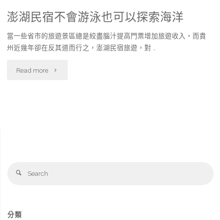
都
澎湖民宿不會游泳也可以探索海洋
好
當一些省市的旅遊景區總是絞盡腦汁提高門票增加旅遊收入，而貴
玩"
州近幾年卻在反其道而行之，澎湖民宿旅遊，對 …
"澎
Read more
湖
民
宿
不
Se
會
Search
fo
游
泳
分類