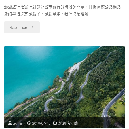
澎湖旅行社實行對部分省市實行分時段免門票、打折高速公路過路
費的舉措肯定是虧了，是虧是賺，我們必須理解 …
"澎
Read more
湖
旅
行
社
自
助、
跟
團
admin
2019-04-15
澎湖花火節