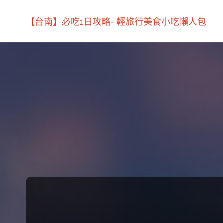
【台南】必吃1日攻略- 輕旅行美食小吃懶人包