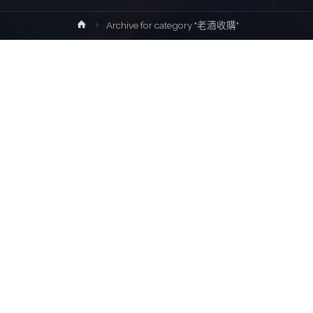
Home
Archive for category "老酒收購"