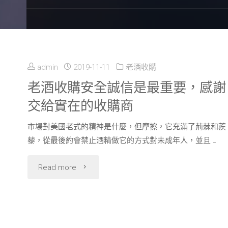
admin
2019-11-11
老酒收購
老酒收購安全誠信是最重要，感謝
交給實在的收購商
市場對美國老式的精神是什麼，但摩擦，它充滿了荊棘和蒺
藜，從最後約會禁止酒精做它的方式對未成年人，並且 …
"老
Read more
酒
收