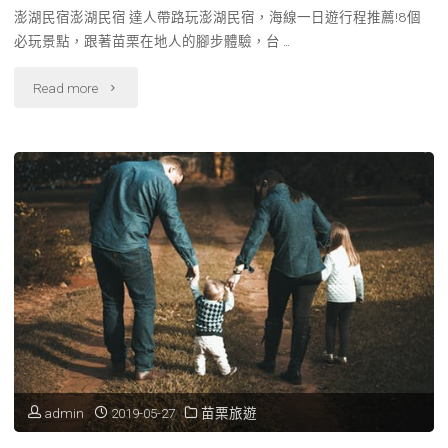
澎湖民宿澎湖民宿 達人帶路玩澎湖民宿，海線一日遊行程推薦!8個
必玩景點，跟著苗栗在地人的腳步體驗，台 …
"達
Read more
人
帶
路
玩
澎
湖
民
宿"
admin
2019-05-27
苗栗旅遊