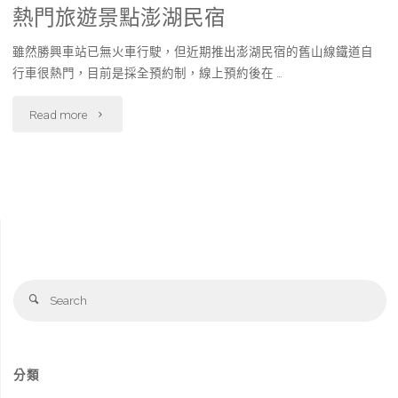
熱門旅遊景點澎湖民宿
雖然勝興車站已無火車行駛，但近期推出澎湖民宿的舊山線鐵道自
行車很熱門，目前是採全預約制，線上預約後在 …
"熱
Read more
門
旅
遊
景
Se
點
Search
fo
澎
湖
分類
民