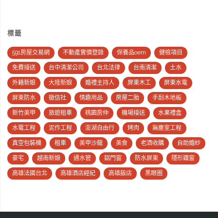
標籤
591房屋交易網
不動產實價登錄
保養品oem
健檢項目
免費接送
台中清潔公司
台北法律
台南清潔
土水
外籍新娘
大陸新娘
婚禮主持人
屏東木工
屏東水電
屏東防水
徵信社
情趣用品
房屋二胎
手刮木地板
新竹美甲
旅遊租車
桃園房仲
機場接送
水果禮盒
水電工程
泥作工程
澎湖自由行
烤肉
無塵室工程
真空包裝機
租車
美甲沙龍
美食
老酒收購
自助婚紗
豪宅
越南新娘
通水管
鋁門窗
防水屏東
隱形鐵窗
高雄法國台北
高雄酒店經紀
高雄飯店
黑眼圈