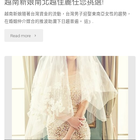
越南新娘南北越佳麗任您挑選!
越南新娘隨著台灣資金的流動，台灣男子迎娶東南亞女性的趨勢，
在婚姻仲介媒合的推波助瀾下日趨普遍。 這3 …
"越
Read more
南
新
娘
南
北
越
佳
麗