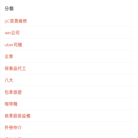
有
分類
不
3C買賣維修
為
seo公司
人
uber司機
知
企業
的
保養品代工
秘
八大
密!"
包車旅遊
咖啡機
商業廚房設備
外勞仲介