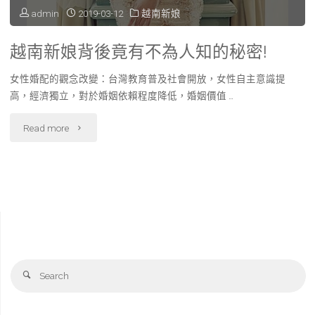
admin
2019-03-12
越南新娘
任
您
越南新娘背後竟有不為人知的秘密!
挑
女性婚配的觀念改變：台灣教育普及社會開放，女性自主意識提
高，經濟獨立，對於婚姻依賴程度降低，婚姻價值 …
選!"
"越
Read more
南
新
娘
背
Se
後
Search
fo
竟