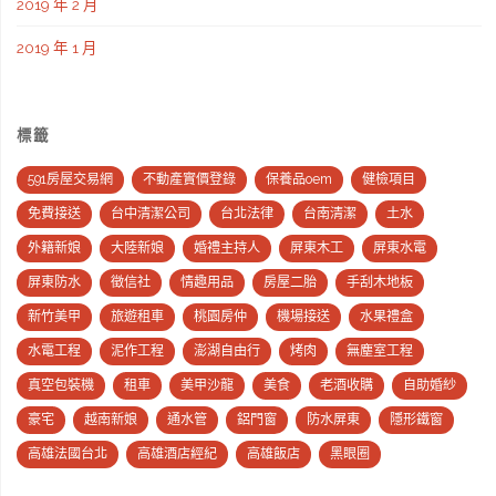
2019 年 2 月
2019 年 1 月
標籤
591房屋交易網
不動產實價登錄
保養品oem
健檢項目
免費接送
台中清潔公司
台北法律
台南清潔
土水
外籍新娘
大陸新娘
婚禮主持人
屏東木工
屏東水電
屏東防水
徵信社
情趣用品
房屋二胎
手刮木地板
新竹美甲
旅遊租車
桃園房仲
機場接送
水果禮盒
水電工程
泥作工程
澎湖自由行
烤肉
無塵室工程
真空包裝機
租車
美甲沙龍
美食
老酒收購
自助婚紗
豪宅
越南新娘
通水管
鋁門窗
防水屏東
隱形鐵窗
高雄法國台北
高雄酒店經紀
高雄飯店
黑眼圈