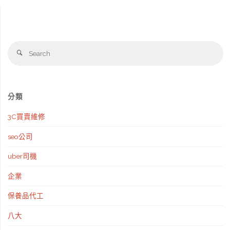
與
修-
費
線
用
Se
上
Search
fo
指
預
南"
約
分類
馬
3C買賣維修
上
seo公司
到
uber司機
府
企業
保
保養品代工
養"
八大