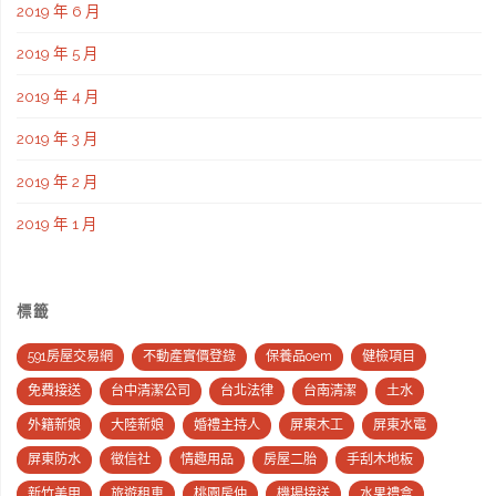
2019 年 6 月
2019 年 5 月
2019 年 4 月
2019 年 3 月
2019 年 2 月
2019 年 1 月
標籤
591房屋交易網
不動產實價登錄
保養品oem
健檢項目
免費接送
台中清潔公司
台北法律
台南清潔
土水
外籍新娘
大陸新娘
婚禮主持人
屏東木工
屏東水電
屏東防水
徵信社
情趣用品
房屋二胎
手刮木地板
新竹美甲
旅遊租車
桃園房仲
機場接送
水果禮盒