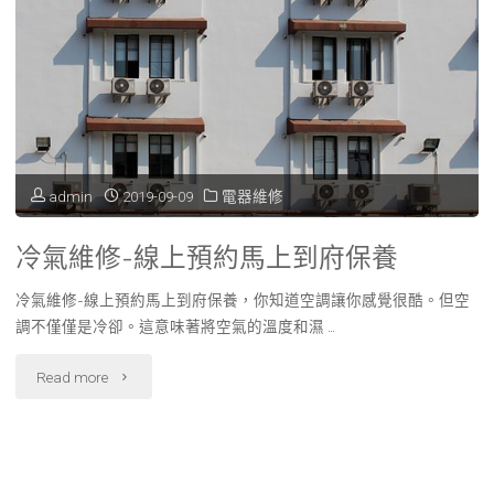
怎
麼
做？
常
見
admin
2019-09-09
電器維修
故
冷氣維修-線上預約馬上到府保養
障、
冷氣維修-線上預約馬上到府保養，你知道空調讓你感覺很酷。但空
維
調不僅僅是冷卻。這意味著將空氣的溫度和濕 …
修
"冷
Read more
流
氣
程
維