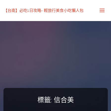
【台南】必吃1日攻略- 輕旅行美食小吃懶人包
標籤:
信合美