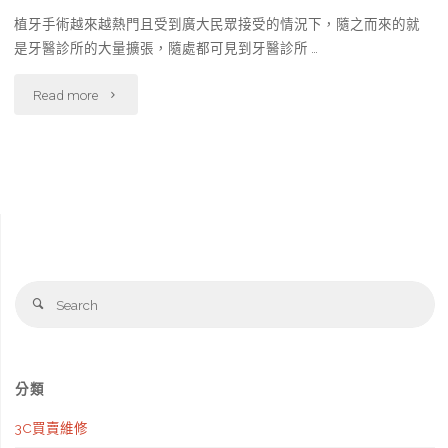
植牙手術越來越熱門且受到廣大民眾接受的情況下，隨之而來的就
是牙醫診所的大量擴張，隨處都可見到牙醫診所 …
"植
Read more
牙
免
煩
惱
Se
選
Search
fo
擇
「信
分類
合
3C買賣維修