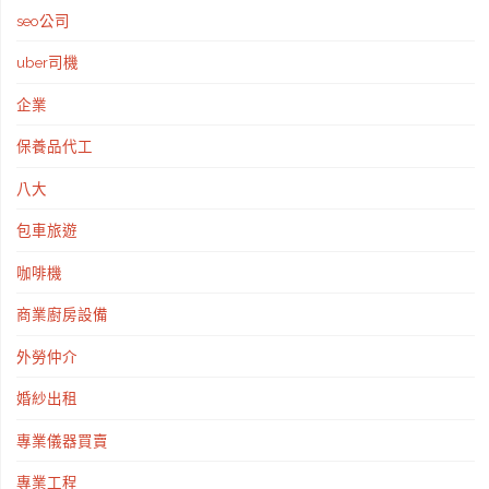
美」
seo公司
自
uber司機
信
企業
又
保養品代工
更
八大
美"
包車旅遊
咖啡機
商業廚房設備
外勞仲介
婚紗出租
專業儀器買賣
專業工程