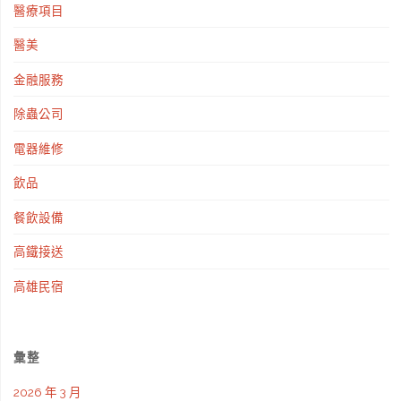
醫療項目
醫美
金融服務
除蟲公司
電器維修
飲品
餐飲設備
高鐵接送
高雄民宿
彙整
2026 年 3 月