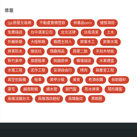
標籤
591房屋交易網
不動產實價登錄
保養品oem
健檢項目
免費接送
台中清潔公司
台北法律
台南清潔
土水
外籍新娘
大陸新娘
婚禮主持人
屏東木工
屏東水電
屏東防水
徵信社
情趣用品
房屋二胎
手刮木地板
新竹美甲
旅遊租車
桃園房仲
機場接送
水果禮盒
水電工程
泥作工程
澎湖自由行
烤肉
無塵室工程
真空包裝機
租車
美甲沙龍
美食
老酒收購
自助婚紗
豪宅
越南新娘
通水管
鋁門窗
防水屏東
隱形鐵窗
高雄法國台北
高雄酒店經紀
高雄飯店
黑眼圈