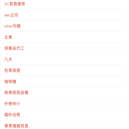
3C買賣維修
費，
seo公司
只
uber司機
要
企業
有
保養品代工
額
八大
度
包車旅遊
都
咖啡機
能
商業廚房設備
刷"
外勞仲介
婚紗出租
專業儀器買賣