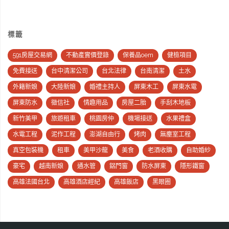
標籤
591房屋交易網
不動產實價登錄
保養品oem
健檢項目
免費接送
台中清潔公司
台北法律
台南清潔
土水
外籍新娘
大陸新娘
婚禮主持人
屏東木工
屏東水電
屏東防水
徵信社
情趣用品
房屋二胎
手刮木地板
新竹美甲
旅遊租車
桃園房仲
機場接送
水果禮盒
水電工程
泥作工程
澎湖自由行
烤肉
無塵室工程
真空包裝機
租車
美甲沙龍
美食
老酒收購
自助婚紗
豪宅
越南新娘
通水管
鋁門窗
防水屏東
隱形鐵窗
高雄法國台北
高雄酒店經紀
高雄飯店
黑眼圈