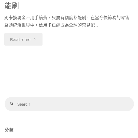
能刷
刷卡換現金不用手續費，只要有額度都能刷。在當今快節奏的零售
巨頭統治世界中，信用卡已經成為全球的常見配 …
"刷
Read more
卡
換
現
金
Se
不
Search
fo
用
手
分類
續