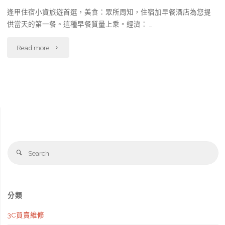
逢甲住宿小資旅遊首選‎，美食：眾所周知，住宿加早餐酒店為您提
供當天的第一餐。這種早餐質量上乘。經濟： …
"逢
Read more
甲
住
宿
小
Se
資
Search
fo
旅
遊
分類
首
3C買賣維修