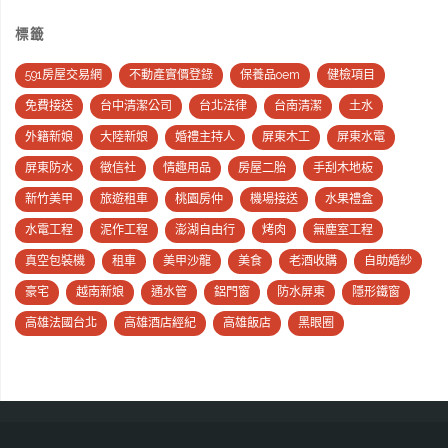
標籤
591房屋交易網
不動產實價登錄
保養品oem
健檢項目
免費接送
台中清潔公司
台北法律
台南清潔
土水
外籍新娘
大陸新娘
婚禮主持人
屏東木工
屏東水電
屏東防水
徵信社
情趣用品
房屋二胎
手刮木地板
新竹美甲
旅遊租車
桃園房仲
機場接送
水果禮盒
水電工程
泥作工程
澎湖自由行
烤肉
無塵室工程
真空包裝機
租車
美甲沙龍
美食
老酒收購
自助婚紗
豪宅
越南新娘
通水管
鋁門窗
防水屏東
隱形鐵窗
高雄法國台北
高雄酒店經紀
高雄飯店
黑眼圈