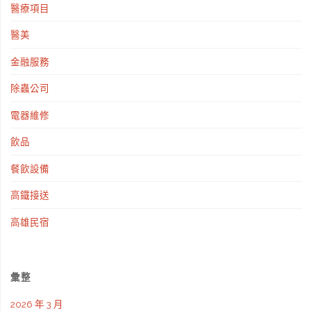
醫療項目
醫美
金融服務
除蟲公司
電器維修
飲品
餐飲設備
高鐵接送
高雄民宿
彙整
2026 年 3 月