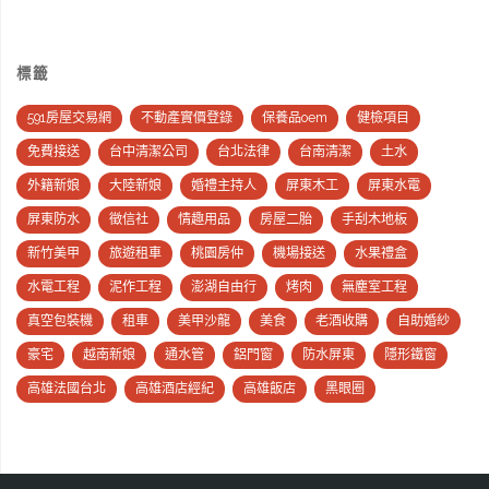
標籤
591房屋交易網
不動產實價登錄
保養品oem
健檢項目
免費接送
台中清潔公司
台北法律
台南清潔
土水
外籍新娘
大陸新娘
婚禮主持人
屏東木工
屏東水電
屏東防水
徵信社
情趣用品
房屋二胎
手刮木地板
新竹美甲
旅遊租車
桃園房仲
機場接送
水果禮盒
水電工程
泥作工程
澎湖自由行
烤肉
無塵室工程
真空包裝機
租車
美甲沙龍
美食
老酒收購
自助婚紗
豪宅
越南新娘
通水管
鋁門窗
防水屏東
隱形鐵窗
高雄法國台北
高雄酒店經紀
高雄飯店
黑眼圈