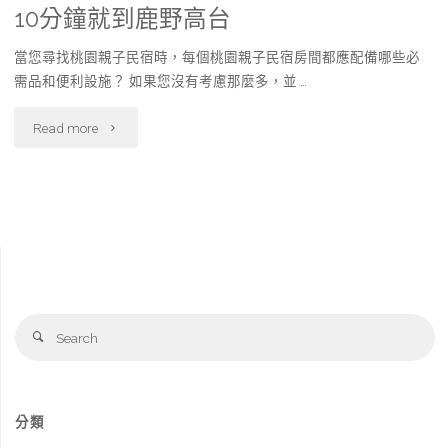
10分鐘就到鹿野高台
當您尋找桃園親子民宿時，每個桃園親子民宿房間都應配備哪些必
需品和便利設施？ 如果您沒有考慮那麼多，並 …
"【台
Read more
東
看
熱
氣
Se
球
Search
fo
必
住
分類
桃