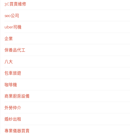
3C買賣維修
園
seo公司
親
uber司機
子
企業
民
保養品代工
宿！】
八大
10
包車旅遊
分
咖啡機
鐘
商業廚房設備
就
外勞仲介
到
婚紗出租
專業儀器買賣
鹿