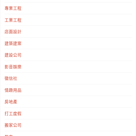
專業工程
野
工業工程
高
店面設計
台"
建築建案
建設公司
影音娛樂
徵信社
情趣用品
房地產
打工度假
搬家公司