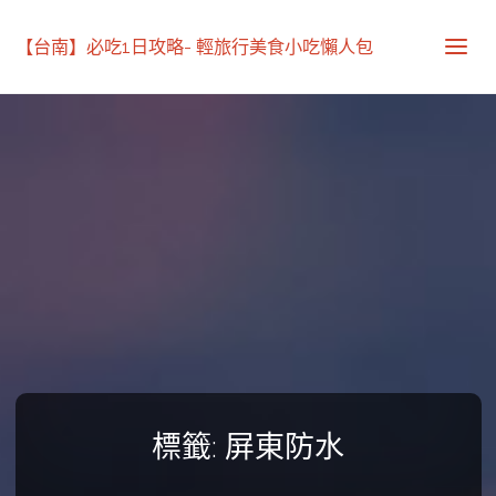
【台南】必吃1日攻略- 輕旅行美食小吃懶人包
標籤:
屏東防水