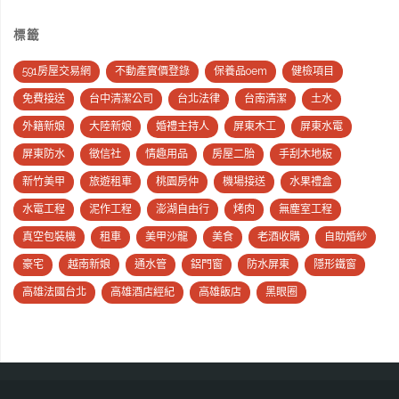
標籤
591房屋交易網
不動產實價登錄
保養品oem
健檢項目
免費接送
台中清潔公司
台北法律
台南清潔
土水
外籍新娘
大陸新娘
婚禮主持人
屏東木工
屏東水電
屏東防水
徵信社
情趣用品
房屋二胎
手刮木地板
新竹美甲
旅遊租車
桃園房仲
機場接送
水果禮盒
水電工程
泥作工程
澎湖自由行
烤肉
無塵室工程
真空包裝機
租車
美甲沙龍
美食
老酒收購
自助婚紗
豪宅
越南新娘
通水管
鋁門窗
防水屏東
隱形鐵窗
高雄法國台北
高雄酒店經紀
高雄飯店
黑眼圈