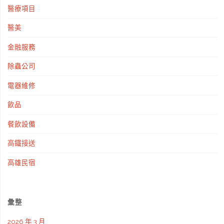
醫療項目
醫美
金融服務
除蟲公司
電器維修
飲品
餐飲設備
高鐵接送
高雄民宿
彙整
2026 年 3 月