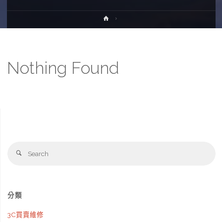
Home
Nothing Found
Se
Search
fo
分類
3C買賣維修