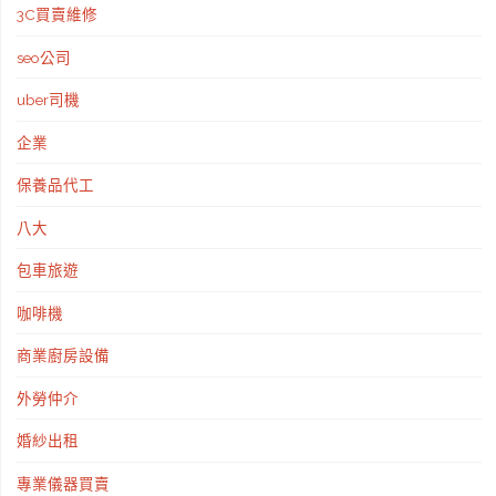
3C買賣維修
來
seo公司
電
uber司機
預
企業
約
保養品代工
所
八大
有
包車旅遊
法
咖啡機
律
商業廚房設備
問
外勞仲介
題
婚紗出租
專業儀器買賣
諮