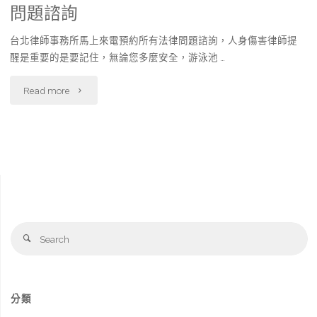
問題諮詢
台北律師事務所馬上來電預約所有法律問題諮詢，人身傷害律師提
醒是重要的是要記住，無論您多麼安全，游泳池 …
"台
Read more
北
律
師
事
Se
務
Search
fo
所
馬
分類
上