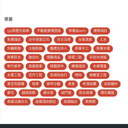
標籤
591房屋交易網
不動產實價登錄
保養品oem
健檢項目
免費接送
台中清潔公司
台北法律
台南清潔
土水
外籍新娘
大陸新娘
婚禮主持人
屏東木工
屏東水電
屏東防水
徵信社
情趣用品
房屋二胎
手刮木地板
新竹美甲
旅遊租車
桃園房仲
機場接送
水果禮盒
水電工程
泥作工程
澎湖自由行
烤肉
無塵室工程
真空包裝機
租車
美甲沙龍
美食
老酒收購
自助婚紗
豪宅
越南新娘
通水管
鋁門窗
防水屏東
隱形鐵窗
高雄法國台北
高雄酒店經紀
高雄飯店
黑眼圈