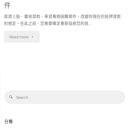
件
房貸三胎、農地貸款、車貸專辦困難案件，改變你現在的抵押貸款
的規定。在此之前，您需要確定重新協商您的抵 …
"房
Read more
貸
三
胎、
農
Se
地
Search
fo
貸
款、
分類
車