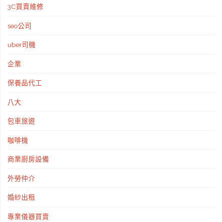
3C買賣維修
貸
seo公司
專
uber司機
辦
企業
困
保養品代工
難
八大
案
包車旅遊
件"
咖啡機
商業廚房設備
外勞仲介
婚紗出租
專業儀器買賣