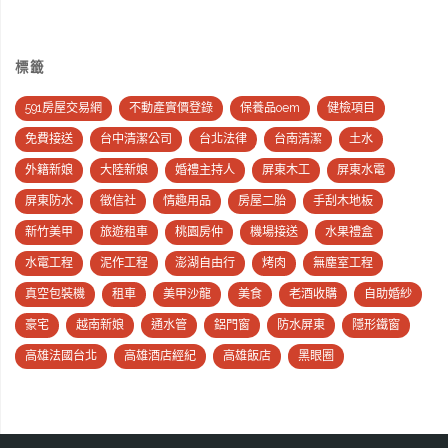
標籤
591房屋交易網
不動產實價登錄
保養品oem
健檢項目
免費接送
台中清潔公司
台北法律
台南清潔
土水
外籍新娘
大陸新娘
婚禮主持人
屏東木工
屏東水電
屏東防水
徵信社
情趣用品
房屋二胎
手刮木地板
新竹美甲
旅遊租車
桃園房仲
機場接送
水果禮盒
水電工程
泥作工程
澎湖自由行
烤肉
無塵室工程
真空包裝機
租車
美甲沙龍
美食
老酒收購
自助婚紗
豪宅
越南新娘
通水管
鋁門窗
防水屏東
隱形鐵窗
高雄法國台北
高雄酒店經紀
高雄飯店
黑眼圈