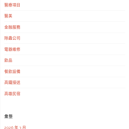
醫療項目
醫美
金融服務
除蟲公司
電器維修
飲品
餐飲設備
高鐵接送
高雄民宿
彙整
2026 年 3 月