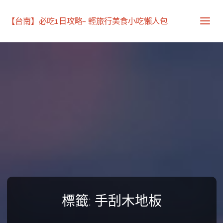
【台南】必吃1日攻略- 輕旅行美食小吃懶人包
標籤:
手刮木地板