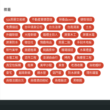
標籤
591房屋交易網
不動產實價登錄
保養品oem
健檢項目
免費接送
台中清潔公司
台北法律
台南清潔
土水
外籍新娘
大陸新娘
婚禮主持人
屏東木工
屏東水電
屏東防水
徵信社
情趣用品
房屋二胎
手刮木地板
新竹美甲
旅遊租車
桃園房仲
機場接送
水果禮盒
水電工程
泥作工程
澎湖自由行
烤肉
無塵室工程
真空包裝機
租車
美甲沙龍
美食
老酒收購
自助婚紗
豪宅
越南新娘
通水管
鋁門窗
防水屏東
隱形鐵窗
高雄法國台北
高雄酒店經紀
高雄飯店
黑眼圈