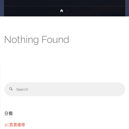
Home
Nothing Found
Se
Search
fo
分類
3C買賣維修