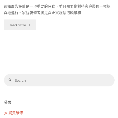
選擇廣告設計是一項重要的任務，並且需要像對待家庭裝修一樣認
真地進行。家庭裝修者將是真正實現您的願景和 …
"要
Read more
花
就
選
最
Se
好
Search
fo
的
廣
分類
告
3C買賣維修