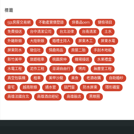
標籤
591房屋交易網
不動產實價登錄
保養品oem
健檢項目
免費接送
台中清潔公司
台北法律
台南清潔
土水
外籍新娘
大陸新娘
婚禮主持人
屏東木工
屏東水電
屏東防水
徵信社
情趣用品
房屋二胎
手刮木地板
新竹美甲
旅遊租車
桃園房仲
機場接送
水果禮盒
水電工程
泥作工程
澎湖自由行
烤肉
無塵室工程
真空包裝機
租車
美甲沙龍
美食
老酒收購
自助婚紗
豪宅
越南新娘
通水管
鋁門窗
防水屏東
隱形鐵窗
高雄法國台北
高雄酒店經紀
高雄飯店
黑眼圈