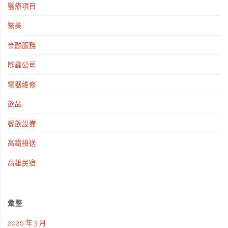
醫療項目
醫美
金融服務
除蟲公司
電器維修
飲品
餐飲設備
高鐵接送
高雄民宿
彙整
2026 年 3 月