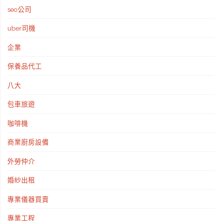
設
seo公司
計
uber司機
薦"
企業
保養品代工
八大
包車旅遊
咖啡機
商業廚房設備
外勞仲介
婚紗出租
專業儀器買賣
專業工程