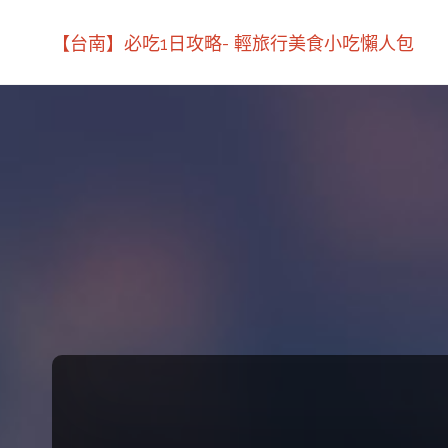
【台南】必吃1日攻略- 輕旅行美食小吃懶人包