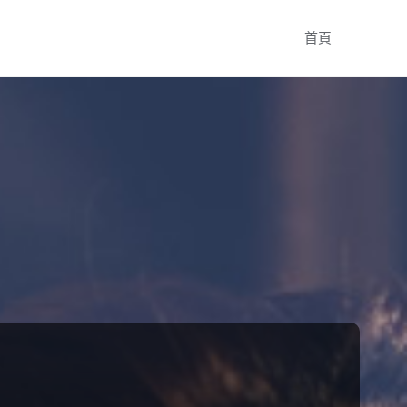
Skip
首頁
to
content