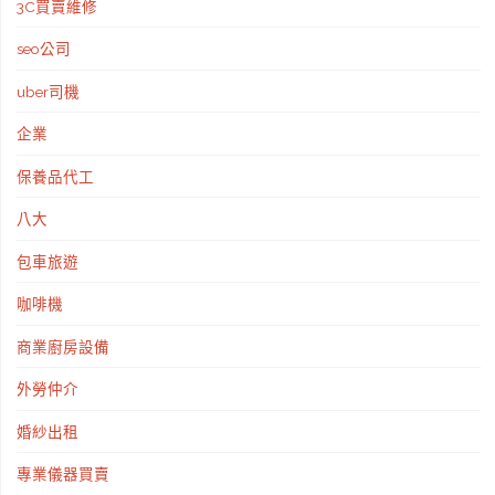
3C買賣維修
前
seo公司
置
uber司機
設
企業
計
保養品代工
規
八大
劃
包車旅遊
和
咖啡機
售
商業廚房設備
後
外勞仲介
維
婚紗出租
專業儀器買賣
護"