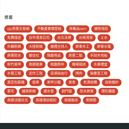
標籤
591房屋交易網
不動產實價登錄
保養品oem
健檢項目
免費接送
台中清潔公司
台北法律
台南清潔
土水
外籍新娘
大陸新娘
婚禮主持人
屏東木工
屏東水電
屏東防水
徵信社
情趣用品
房屋二胎
手刮木地板
新竹美甲
旅遊租車
桃園房仲
機場接送
水果禮盒
水電工程
泥作工程
澎湖自由行
烤肉
無塵室工程
真空包裝機
租車
美甲沙龍
美食
老酒收購
自助婚紗
豪宅
越南新娘
通水管
鋁門窗
防水屏東
隱形鐵窗
高雄法國台北
高雄酒店經紀
高雄飯店
黑眼圈