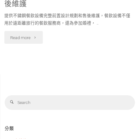
後維護
提供不鏽鋼餐飲設備完整前置設計規劃和售後維護，餐飲設備不僅
用於遠距離旅行的餐飲服務商，還為參加婚禮， …
"不
Read more
鏽
鋼
餐
飲
Se
設
Search
fo
備-
完
分類
整