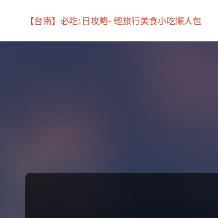
【台南】必吃1日攻略- 輕旅行美食小吃懶人包