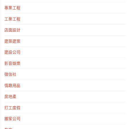
專業工程
材？"
工業工程
店面設計
建築建案
建設公司
影音娛樂
徵信社
情趣用品
房地產
打工度假
搬家公司