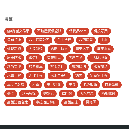
標籤
591房屋交易網
不動產實價登錄
保養品oem
健檢項目
免費接送
台中清潔公司
台北法律
台南清潔
土水
外籍新娘
大陸新娘
婚禮主持人
屏東木工
屏東水電
屏東防水
徵信社
情趣用品
房屋二胎
手刮木地板
新竹美甲
旅遊租車
桃園房仲
機場接送
水果禮盒
水電工程
泥作工程
澎湖自由行
烤肉
無塵室工程
真空包裝機
租車
美甲沙龍
美食
老酒收購
自助婚紗
豪宅
越南新娘
通水管
鋁門窗
防水屏東
隱形鐵窗
高雄法國台北
高雄酒店經紀
高雄飯店
黑眼圈