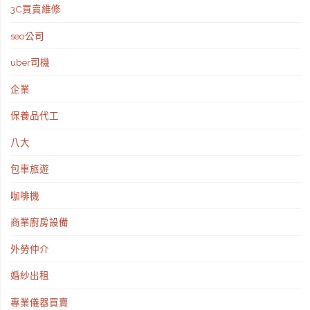
3C買賣維修
準
seo公司
備
uber司機
適
企業
合
保養品代工
烤
八大
肉
包車旅遊
又
咖啡機
健
商業廚房設備
康
外勞仲介
的
婚紗出租
專業儀器買賣
食