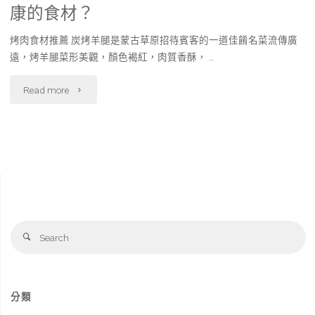
康的食材？
烤肉食材推薦 炭烤羊腿是蒙古草原招待賓客的一道佳餚名菜流傳廣
遠，烤羊腿菜形美觀，顏色褐紅，肉質香酥， …
"烤
Read more
肉
食
材
推
Se
薦,
Search
fo
該
如
分類
何