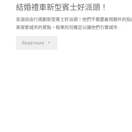
結婚禮車新型賓士好派頭！
澎湖自由行規劃新型賓士好派頭！他們不需要雇用額外的指
來探索城市的景點。租車的司機足以讓他們引導城市 …
"結
Read more
婚
禮
車
新
型
賓