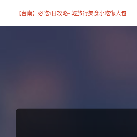
【台南】必吃1日攻略- 輕旅行美食小吃懶人包