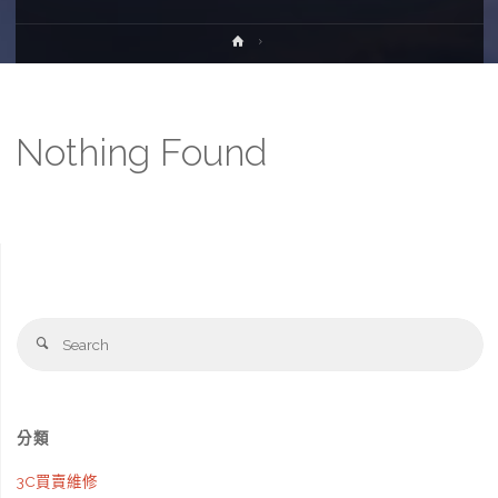
Home
Nothing Found
Se
Search
fo
分類
3C買賣維修