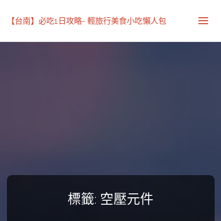
【台南】必吃1日攻略- 輕旅行美食小吃懶人包
標籤:
空壓元件