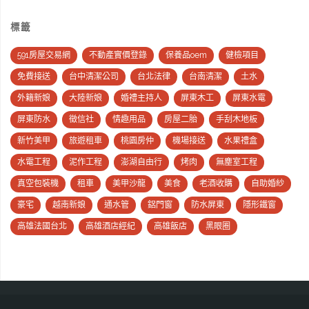
標籤
591房屋交易網
不動產實價登錄
保養品oem
健檢項目
免費接送
台中清潔公司
台北法律
台南清潔
土水
外籍新娘
大陸新娘
婚禮主持人
屏東木工
屏東水電
屏東防水
徵信社
情趣用品
房屋二胎
手刮木地板
新竹美甲
旅遊租車
桃園房仲
機場接送
水果禮盒
水電工程
泥作工程
澎湖自由行
烤肉
無塵室工程
真空包裝機
租車
美甲沙龍
美食
老酒收購
自助婚紗
豪宅
越南新娘
通水管
鋁門窗
防水屏東
隱形鐵窗
高雄法國台北
高雄酒店經紀
高雄飯店
黑眼圈