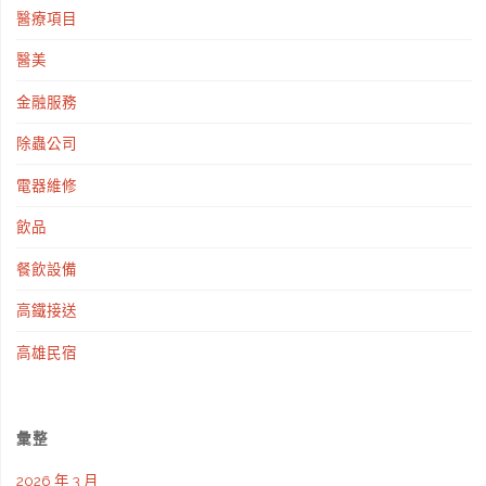
醫療項目
醫美
金融服務
除蟲公司
電器維修
飲品
餐飲設備
高鐵接送
高雄民宿
彙整
2026 年 3 月