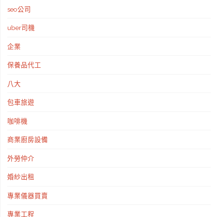
射
seo公司
中
uber司機
心‎"
企業
保養品代工
八大
包車旅遊
咖啡機
商業廚房設備
外勞仲介
婚紗出租
專業儀器買賣
專業工程