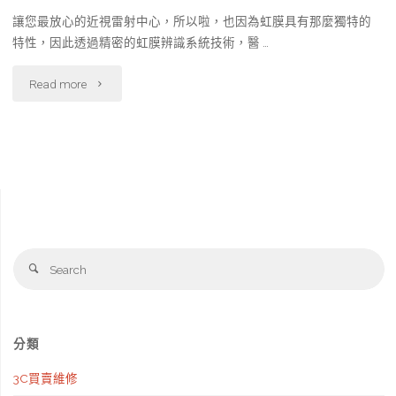
讓您最放心的近視雷射中心‎，所以啦，也因為虹膜具有那麼獨特的
特性，因此透過精密的虹膜辨識系統技術，醫 …
"讓
Read more
您
最
放
心
Se
的
Search
fo
近
視
分類
雷
3C買賣維修