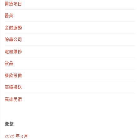
醫療項目
醫美
金融服務
除蟲公司
電器維修
飲品
餐飲設備
高鐵接送
高雄民宿
彙整
2026 年 3 月