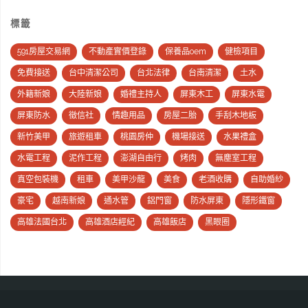
標籤
591房屋交易網
不動產實價登錄
保養品oem
健檢項目
免費接送
台中清潔公司
台北法律
台南清潔
土水
外籍新娘
大陸新娘
婚禮主持人
屏東木工
屏東水電
屏東防水
徵信社
情趣用品
房屋二胎
手刮木地板
新竹美甲
旅遊租車
桃園房仲
機場接送
水果禮盒
水電工程
泥作工程
澎湖自由行
烤肉
無塵室工程
真空包裝機
租車
美甲沙龍
美食
老酒收購
自助婚紗
豪宅
越南新娘
通水管
鋁門窗
防水屏東
隱形鐵窗
高雄法國台北
高雄酒店經紀
高雄飯店
黑眼圈