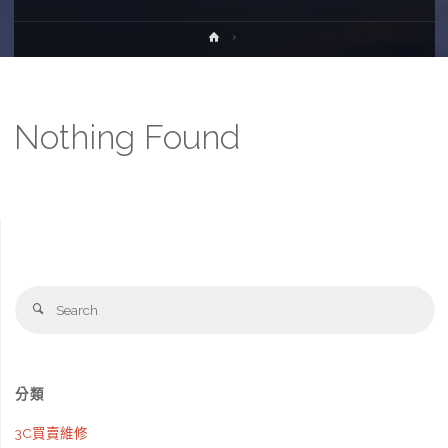
Home
Nothing Found
Se
Search
fo
分類
3C買賣維修