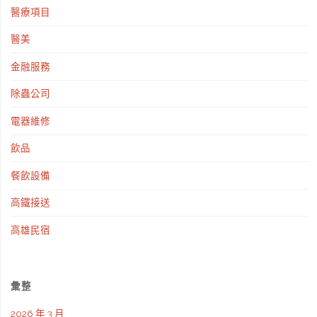
醫療項目
醫美
金融服務
除蟲公司
電器維修
飲品
餐飲設備
高鐵接送
高雄民宿
彙整
2026 年 3 月