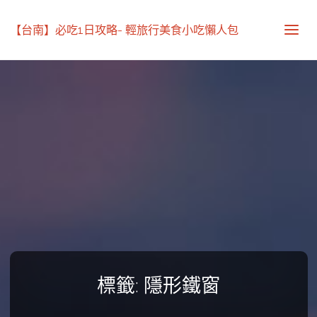
【台南】必吃1日攻略- 輕旅行美食小吃懶人包
標籤:
隱形鐵窗