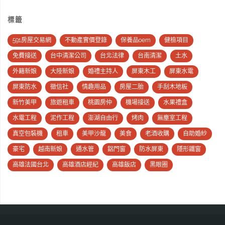
標籤
591房屋交易網
不動產實價登錄
保養品oem
健檢項目
免費接送
台中清潔公司
台北法律
台南清潔
土水
外籍新娘
大陸新娘
婚禮主持人
屏東木工
屏東水電
屏東防水
徵信社
情趣用品
房屋二胎
手刮木地板
新竹美甲
旅遊租車
桃園房仲
機場接送
水果禮盒
水電工程
泥作工程
澎湖自由行
烤肉
無塵室工程
真空包裝機
租車
美甲沙龍
美食
老酒收購
自助婚紗
豪宅
越南新娘
通水管
鋁門窗
防水屏東
隱形鐵窗
高雄法國台北
高雄酒店經紀
高雄飯店
黑眼圈