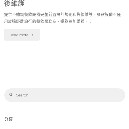
後維護
提供不鏽鋼餐飲設備完整前置設計規劃和售後維護，餐飲設備不僅
用於遠距離旅行的餐飲服務商，還為參加婚禮， …
"不
Read more
鏽
鋼
餐
飲
Se
設
Search
fo
備-
完
分類
整