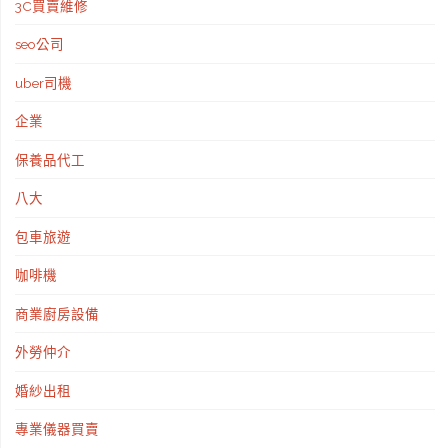
3C買賣維修
前
seo公司
置
uber司機
設
企業
計
保養品代工
規
八大
劃
包車旅遊
和
咖啡機
售
商業廚房設備
後
外勞仲介
維
婚紗出租
專業儀器買賣
護"