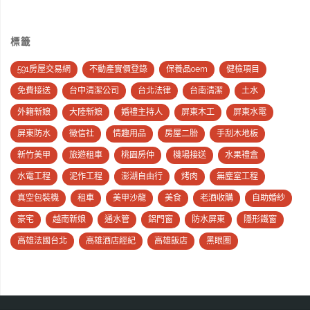
標籤
591房屋交易網
不動產實價登錄
保養品oem
健檢項目
免費接送
台中清潔公司
台北法律
台南清潔
土水
外籍新娘
大陸新娘
婚禮主持人
屏東木工
屏東水電
屏東防水
徵信社
情趣用品
房屋二胎
手刮木地板
新竹美甲
旅遊租車
桃園房仲
機場接送
水果禮盒
水電工程
泥作工程
澎湖自由行
烤肉
無塵室工程
真空包裝機
租車
美甲沙龍
美食
老酒收購
自助婚紗
豪宅
越南新娘
通水管
鋁門窗
防水屏東
隱形鐵窗
高雄法國台北
高雄酒店經紀
高雄飯店
黑眼圈