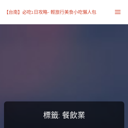
【台南】必吃1日攻略- 輕旅行美食小吃懶人包
標籤:
餐飲業