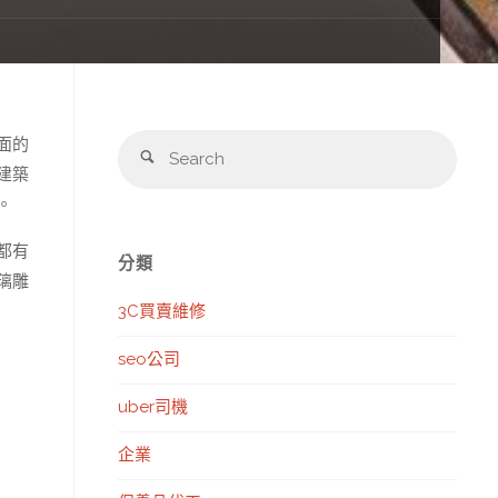
Sear
面的
Search
for:
建築
。
都有
分類
璃雕
3C買賣維修
seo公司
uber司機
企業