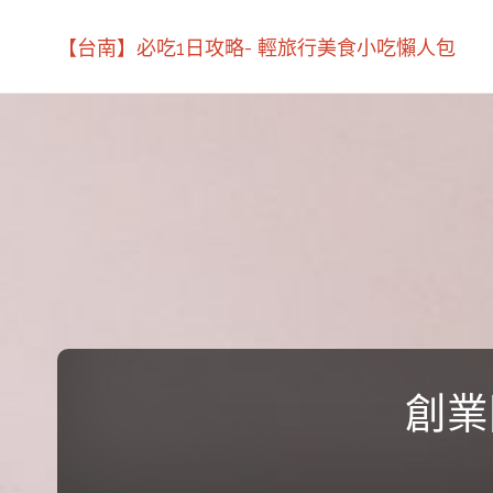
【台南】必吃1日攻略- 輕旅行美食小吃懶人包
創業