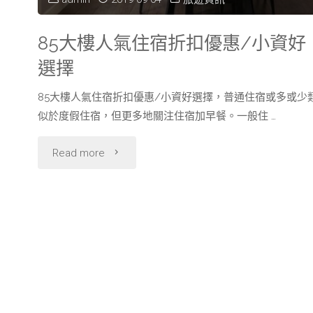
也
條
可
85大樓人氣住宿折扣優惠/小資好
件"
選擇
以！
85大樓人氣住宿折扣優惠/小資好選擇，普通住宿或多或少
超
似於度假住宿，但更多地關注住宿加早餐。一般住 …
優
"85
Read more
惠
大
的
樓
澎
人
湖
氣
旅
住