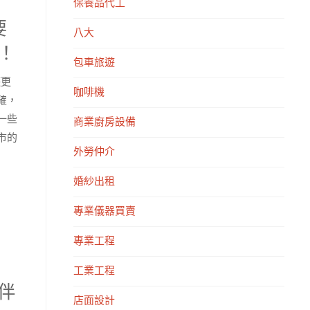
保養品代工
要
八大
！
包車旅遊
遊更
咖啡機
確，
一些
商業廚房設備
市的
外勞仲介
婚紗出租
專業儀器買賣
專業工程
工業工程
伴
店面設計