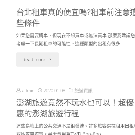
台北租車真的便宜嗎?租車前注意
些條件
如果您需要購車，但現在不想買車或無法買車 那麼我建議您
考慮一下長期租車的可能性。這種類型的出租有很多 …
"台
Read more
北
租
admin
2020-01-08
旅遊資訊
車
澎湖旅遊竟然不玩水也可以！超優
惠的澎湖旅遊行程
真
這些島嶼上的公共交通不是很發達。許多旅客選擇租用出租
的
或私家車遊覽。半天費用為TWD 600-800 …