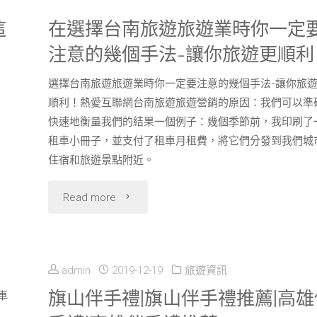
這
在選擇台南旅遊旅遊業時你一定
注意的幾個手法-讓你旅遊更順利
選擇台南旅遊旅遊業時你一定要注意的幾個手法-讓你旅
順利！熱愛互聯網台南旅遊旅遊營銷的原因：我們可以準
快速地衡量我們的結果一個例子：幾個季節前，我印刷了
租車小冊子，並支付了租車月租費，將它們分發到我們城
住宿和旅遊景點附近。
"在
Read more
選
擇
admin
2019-12-19
旅遊資訊
台
旗山伴手禮|旗山伴手禮推薦|高雄
車