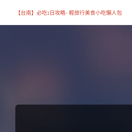
【台南】必吃1日攻略- 輕旅行美食小吃懶人包