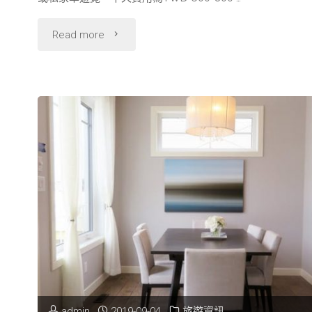
便
"澎
Read more
宜
湖
嗎?
旅
租
遊
車
竟
前
然
注
不
意
玩
這
水
些
admin
2019-09-04
旅遊資訊