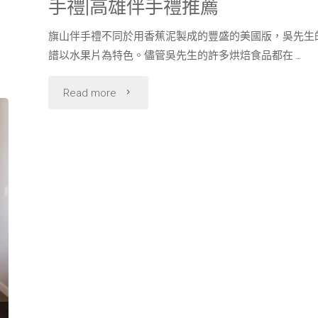
手禮|高雄伴手禮推薦
南
旗山伴手禮不同於用香蕉泥製成的豐盛的美國版，吳先生
旅
譜以水果片為特色。儘管吳先生的許多烘焙食品都在 …
遊
"旗
Read more
旅
山
遊
伴
業
手
時
禮|
你
旗
一
山
定
伴