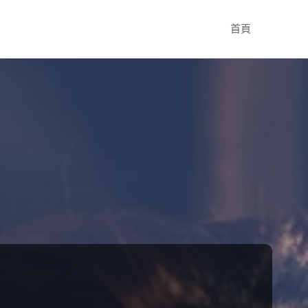
Skip
首頁
to
content