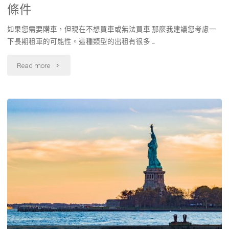
條件
如果您需要購車，但現在不想買車或無法買車 那麼我建議您考慮一
下長期租車的可能性。這種類型的出租有很多 …
"台
Read more
北
租
車
真
的
便
宜
嗎?