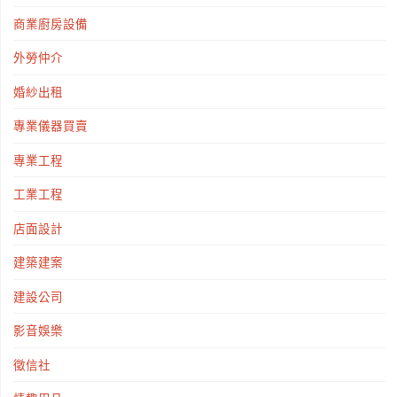
意
商業廚房設備
的
外勞仲介
幾
婚紗出租
專業儀器買賣
個
專業工程
手
工業工程
法-
店面設計
讓
建築建案
你
建設公司
旅
影音娛樂
遊
徵信社
更