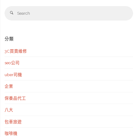
Se
旅
Search
fo
遊
旅
分類
遊
3C買賣維修
業
seo公司
時
uber司機
你
企業
一
保養品代工
定
八大
要
包車旅遊
注
咖啡機