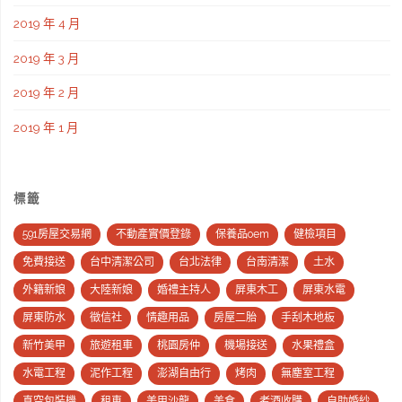
2019 年 4 月
2019 年 3 月
2019 年 2 月
2019 年 1 月
標籤
591房屋交易網
不動產實價登錄
保養品oem
健檢項目
免費接送
台中清潔公司
台北法律
台南清潔
土水
外籍新娘
大陸新娘
婚禮主持人
屏東木工
屏東水電
屏東防水
徵信社
情趣用品
房屋二胎
手刮木地板
新竹美甲
旅遊租車
桃園房仲
機場接送
水果禮盒
水電工程
泥作工程
澎湖自由行
烤肉
無塵室工程
真空包裝機
租車
美甲沙龍
美食
老酒收購
自助婚紗