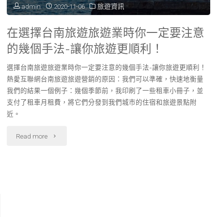
admin
2020-11-06
旅遊資訊
租
在選擇台南旅遊旅遊業時你一定要注意
車
的幾個手法-讓你旅遊更順利！
前
選擇台南旅遊旅遊業時你一定要注意的幾個手法-讓你旅遊更順利！
注
熱愛互聯網台南旅遊旅遊營銷的原因：我們可以準確，快速地衡量
我們的結果一個例子：幾個季節前，我印刷了一些租車小冊子，並
意
支付了租車月租費，將它們分發到我們城市的住宿和旅遊景點附
近。
這
些
"在
Read more
條
選
件"
擇
台
南