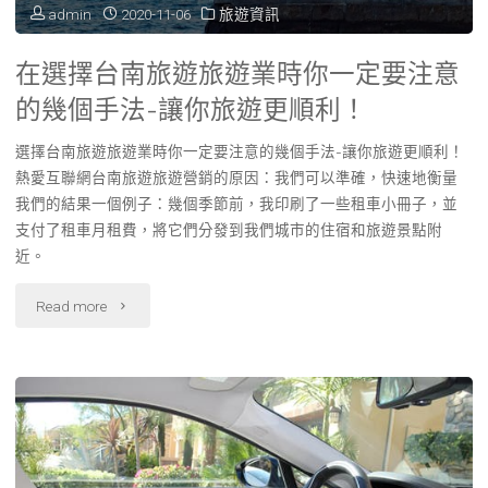
admin
2020-11-06
旅遊資訊
租
在選擇台南旅遊旅遊業時你一定要注意
車
的幾個手法-讓你旅遊更順利！
前
選擇台南旅遊旅遊業時你一定要注意的幾個手法-讓你旅遊更順利！
注
熱愛互聯網台南旅遊旅遊營銷的原因：我們可以準確，快速地衡量
我們的結果一個例子：幾個季節前，我印刷了一些租車小冊子，並
意
支付了租車月租費，將它們分發到我們城市的住宿和旅遊景點附
近。
這
些
"在
Read more
條
選
件"
擇
台
南