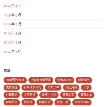
2019 年 6 月
2019 年 5 月
2019 年 4 月
2019 年 3 月
2019 年 2 月
2019 年 1 月
標籤
591房屋交易網
不動產實價登錄
保養品oem
健檢項目
免費接送
台中清潔公司
台北法律
台南清潔
土水
外籍新娘
大陸新娘
婚禮主持人
屏東木工
屏東水電
屏東防水
徵信社
情趣用品
房屋二胎
手刮木地板