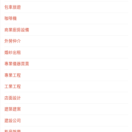
順
雙
包車旅遊
利！"
B
咖啡機
跑
商業廚房設備
車
外勞仲介
等
婚紗出租
專業儀器買賣
著
專業工程
你"
工業工程
店面設計
建築建案
建設公司
影音娛樂