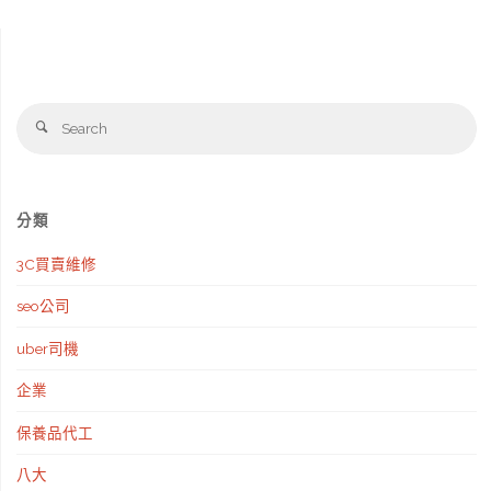
意
日
的
最
幾
Se
低
Search
fo
個
5
手
折!!
分類
法-
多
3C買賣維修
讓
款
seo公司
你
藍
uber司機
旅
寶
企業
遊
堅
保養品代工
更
尼、
八大