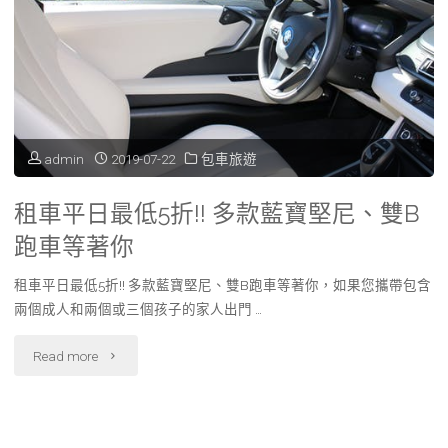
旅
遊
旅
遊
admin
2019-07-22
包車旅遊
業
租車平日最低5折!! 多款藍寶堅尼、雙B
時
跑車等著你
你
租車平日最低5折!! 多款藍寶堅尼、雙B跑車等著你，如果您攜帶包含
兩個成人和兩個或三個孩子的家人出門 …
一
定
"租
Read more
要
車
注
平