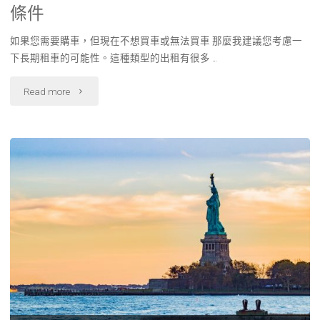
條件
如果您需要購車，但現在不想買車或無法買車 那麼我建議您考慮一
下長期租車的可能性。這種類型的出租有很多 …
"台
Read more
北
租
車
真
的
便
宜
嗎?