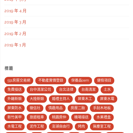
2019 年 4 月
2019 年 3 月
2019 年 2 月
2019 年 1 月
標籤
591房屋交易網
不動產實價登錄
保養品oem
健檢項目
免費接送
台中清潔公司
台北法律
台南清潔
土水
外籍新娘
大陸新娘
婚禮主持人
屏東木工
屏東水電
屏東防水
徵信社
情趣用品
房屋二胎
手刮木地板
新竹美甲
旅遊租車
桃園房仲
機場接送
水果禮盒
水電工程
泥作工程
澎湖自由行
烤肉
無塵室工程