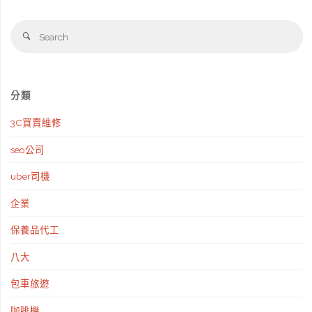
租
預
Se
懶
Search
fo
測
人
價
包！
分類
目"
回
3C買賣維修
購
seo公司
率
uber司機
超
企業
高，
保養品代工
5
八大
間
包車旅遊
氧
咖啡機