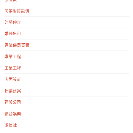
氣
商業廚房設備
機
外勞仲介
出
婚紗出租
專業儀器買賣
租
專業工程
看
工業工程
這
店面設計
裡！"
建築建案
建設公司
影音娛樂
徵信社