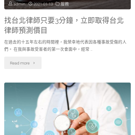
admin
2021-01-13
服務
證
找台北律師只要3分鐘，立即取得台北
實
律師預測價目
line
在過去的十五年左右的時間裡，我榮幸地代表因各種事故受傷的人
收
們。 在我與事故受害者的第一次會面中，經常 …
回
"找
Read more
是
台
在
北
網
律
路
師
上
只
外
要