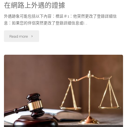
在網路上外遇的證據
外遇跡象可能包括以下內容：標誌＃1：他突然更改了登錄詳細信
息：如果您的伴侶突然更改了登錄詳細信息或l …
"到
Read more
底
要
忍
你
多
久！
如
何