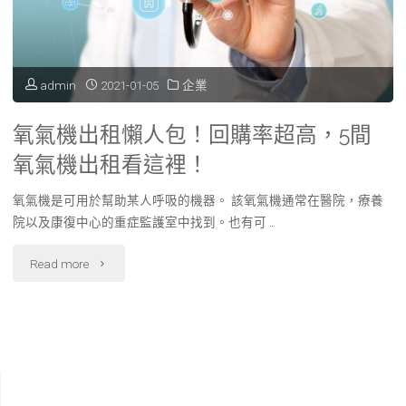
遇
3
的
分
admin
2021-01-05
企業
證
鐘，
氧氣機出租懶人包！回購率超高，5間
據"
立
氧氣機出租看這裡！
即
氧氣機是可用於幫助某人呼吸的機器。 該氧氣機通常在醫院，療養
取
院以及康復中心的重症監護室中找到。也有可 …
得
"氧
Read more
台
氣
北
機
律
出
師